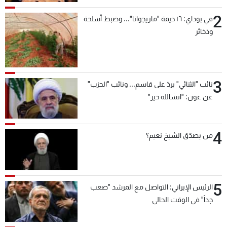
2
في بوداي: ١٦ خيمة "ماريجوانا"... وضبط أسلحة
وذخائر
3
نائب "الثنائي" يردّ على قاسم... ونائب "الحزب"
عن عون: "انشالله خير"
4
من يصدّق الشيخ نعيم؟
5
الرئيس الإيراني: التواصل مع المرشد "صعب
جداً" في الوقت الحالي