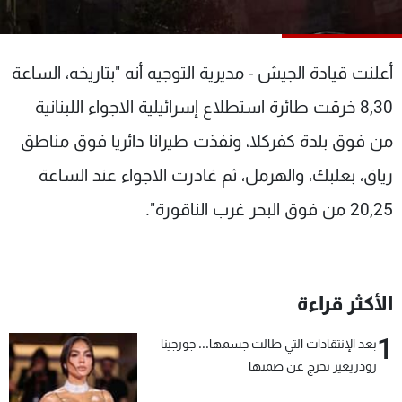
شاهد البرامج
الترددات
أعلنت قيادة الجيش - مديرية التوجيه أنه "بتاريخه، الساعة
عن MTV
وظائف
8,30 خرقت طائرة استطلاع إسرائيلية الاجواء اللبنانية
الإنـتـاج
تواصل معنا
من فوق بلدة كفركلا، ونفذت طيرانا دائريا فوق مناطق
لاعلاناتكم
شروط الإسـتخدام
سياسة الخصوصية
رياق، بعلبك، والهرمل، ثم غادرت الاجواء عند الساعة
20,25 من فوق البحر غرب الناقورة".
الأكثر قراءة
1
بعد الإنتقادات التي طالت جسمها... جورجينا
رودريغيز تخرج عن صمتها