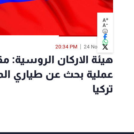
+
A
-
A
20:34 PM
24 Nov 2015
هيئة الاركان الروسية: 
عملية بحث عن طياري الم
تركيا