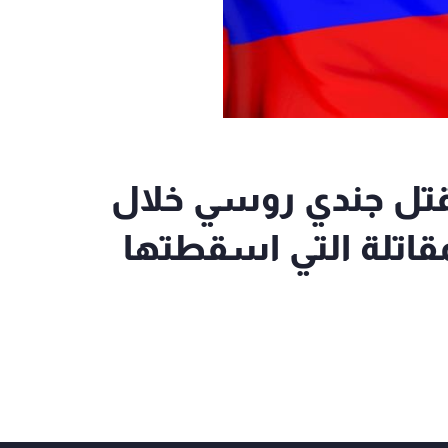
مقتل جندي روسي خلال
قاتلة التي اسقطتها