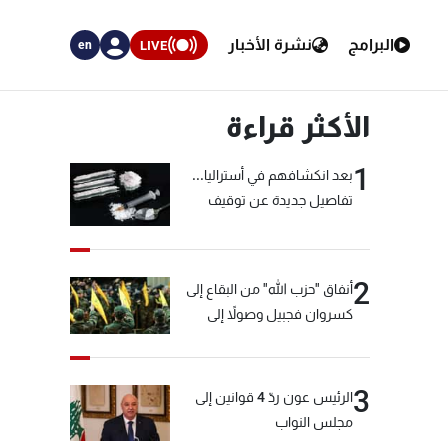
البرامج
نشرة الأخبار
LIVE
en
الأكثر قراءة
1
بعد انكشافهم في أستراليا...
تفاصيل جديدة عن توقيف
"شبكة الكوكايين"
2
أنفاق "حزب الله" من البقاع إلى
كسروان فجبيل وصولاً إلى
المختارة... التفاصيل في نشرة
الأخبار بعد قليل
3
الرئيس عون ردّ 4 قوانين إلى
مجلس النواب