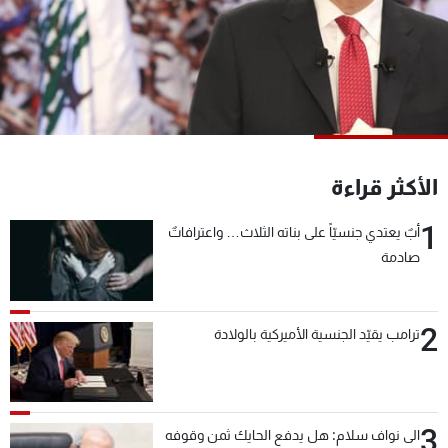
شاهد البرامج
الترددات
عن MTV
وظائف
الإنـتـاج
تواصل معنا
لاعلاناتكم
شروط الإسـتخدام
سياسة الخصوصية
الأكثر قراءة
1
أبٌ يعتدي جنسيّاً على بناته الثلاث… واعترافاتٌ
صادمة
2
ترامب يقيّد الجنسية الأميركية بالولادة
3
الى نواف سلام: هل يدفع الحايك ثمن وقوفه