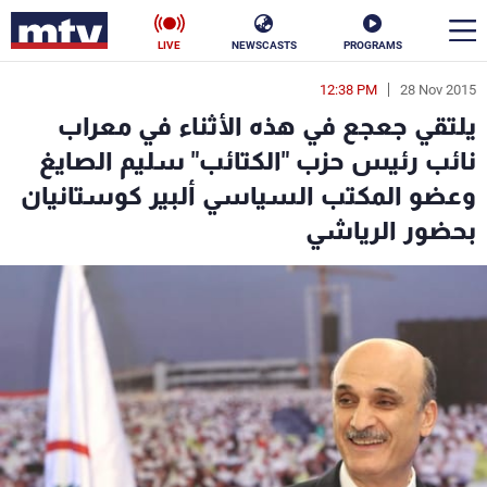
LIVE
NEWSCASTS
PROGRAMS
12:38 PM
28 Nov 2015
en
يلتقي جعجع في هذه الأثناء في معراب
الأخبار
نائب رئيس حزب "الكتائب" سليم الصايغ
وعضو المكتب السياسي ألبير كوستانيان
سياسة
ناس
بحضور الرياشي
إقتصاد
فن
منوعات
رياضة
كأس العالم
البرامج
جدول البرامج