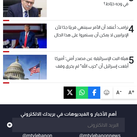
في وجه خيّاط؟
4
ترامب: أعتقد أن الأمر سينتهي قريبًا جدًا لأن
الإيرانيين لا يمكن أن يستمروا على هذا الحال
5
هيئة البث الإسرائيلية عن مصدر أمني: أميركا
أبلغت إسرائيل أن "حزب الله" لم يخرق وقف
إطلاق النار أمس في مجدل زون وطلبت منها
عدم التصعيد خشية أن يؤثر ذلك على مفاوضات
روما
-
+
A
A
أهم الأخبار و الفيديوهات في بريدك الالكتروني
@mtvlebanon
@mtvlebanonnews