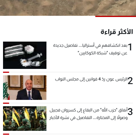
شاهد البرامج
الترددات
الأكثر قراءة
عن MTV
وظائف
الإنـتـاج
تواصل معنا
1
بعد انكشافهم في أستراليا... تفاصيل جديدة
لاعلاناتكم
شروط الإسـتخدام
عن توقيف "شبكة الكوكايين"
سياسة الخصوصية
2
الرئيس عون ردّ 4 قوانين إلى مجلس النواب
3
أنفاق "حزب الله" من البقاع إلى كسروان فجبيل
وصولاً إلى المختارة... التفاصيل في نشرة الأخبار
بعد قليل