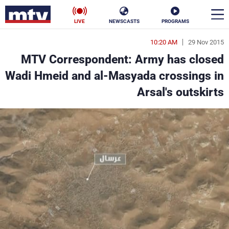
LIVE
NEWSCASTS
PROGRAMS
10:20 AM
29 Nov 2015
en
MTV Correspondent: Army has closed
الأخبار
Wadi Hmeid and al-Masyada crossings in
Arsal's outskirts
سياسة
ناس
إقتصاد
فن
منوعات
رياضة
كأس العالم
البرامج
جدول البرامج