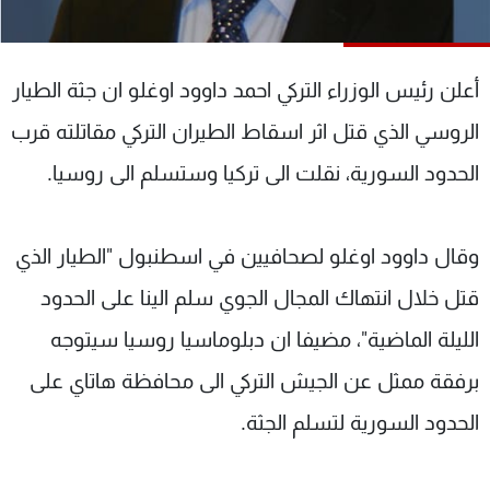
شاهد البرامج
الترددات
أعلن رئيس الوزراء التركي احمد داوود اوغلو ان جثة الطيار
عن MTV
وظائف
الروسي الذي قتل اثر اسقاط الطيران التركي مقاتلته قرب
الإنـتـاج
تواصل معنا
الحدود السورية، نقلت الى تركيا وستسلم الى روسيا.
لاعلاناتكم
شروط الإسـتخدام
سياسة الخصوصية
وقال داوود اوغلو لصحافيين في اسطنبول "الطيار الذي
قتل خلال انتهاك المجال الجوي سلم الينا على الحدود
الليلة الماضية"، مضيفا ان دبلوماسيا روسيا سيتوجه
برفقة ممثل عن الجيش التركي الى محافظة هاتاي على
الحدود السورية لتسلم الجثة.