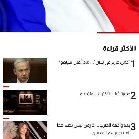
شاهد البرامج
الترددات
عن MTV
وظائف
الإنـتـاج
تواصل معنا
الأكثر قراءة
لاعلاناتكم
شروط الإسـتخدام
سياسة الخصوصية
1
"عمل حازم في لبنان"... ماذا أعلن نتنياهو؟
2
صورة خُبئت لأكثر من مئة عام
3
بعد واقعة الضرب... كارمن لبس تضع هذا
الفيديو برسم المعنيين