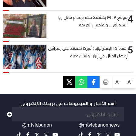
4
موقع MTV يكشف: حكم بإعدام قاتل ريا
الشدياق… وتفاصيل الجريمة
5
القناة 13 الإسرائيليّة: أميركا تضغط على إسرائيل
لإنهاء القتال في إيران ولبنان وغزة
-
+
A
A
أهم الأخبار و الفيديوهات في بريدك الالكتروني
@mtvlebanon
@mtvlebanonnews