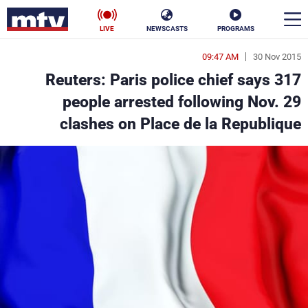
LIVE
NEWSCASTS
PROGRAMS
09:47 AM
30 Nov 2015
en
Reuters: Paris police chief says 317
الأخبار
people arrested following Nov. 29
clashes on Place de la Republique
سياسة
ناس
إقتصاد
فن
منوعات
رياضة
كأس العالم
البرامج
جدول البرامج