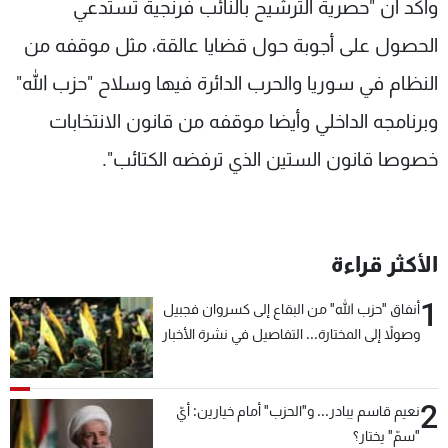
وأكد أن "حصرية الترشيح بالنائب فرنجية تستدعي
الحصول على أجوبة حول قضايا عالقة، مثل موقفه من
النظام في سوريا والحرب الدائرة فيها وسلاح "حزب الله"
وبرنامجه الداخلي وأيضا موقفه من قانون الانتخابات
خصوصا قانون الستين الذي ترفضه الكتائب".
الأكثر قراءة
1
أنفاق "حزب الله" من البقاع إلى كسروان فجبيل
وصولاً إلى المختارة... التفاصيل في نشرة الأخبار
بعد قليل
2
نعيم قاسم يبادر... و"الحزب" أمام خيارين: أيّ
"سمّ" يختار؟