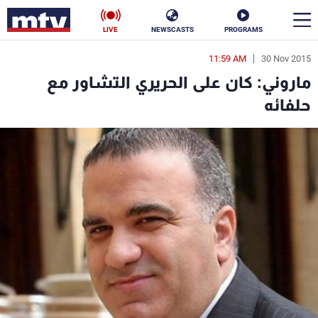
LIVE
NEWSCASTS
PROGRAMS
11:59 AM
30 Nov 2015
en
ماروني: كان على الحريري التشاور مع
الأخبار
حلفائه
سياسة
ناس
إقتصاد
فن
منوعات
رياضة
كأس العالم
البرامج
جدول البرامج