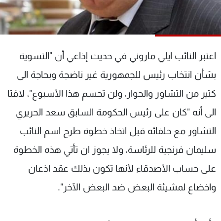
شاهد البرامج
الترددات
اعتبر النائب ايلي ماروني في حديث إذاعي أن "التسوية
عن MTV
وظائف
الإنـتـاج
تواصل معنا
بشأن انتخاب رئيس للجمهورية غير ناضجة وبحاجة الى
لاعلاناتكم
شروط الإسـتخدام
سياسة الخصوصية
كثير من التشاور والحوار، ولن تحسم هذا الأسبوع"، لافتا
الى أنه "كان على رئيس الحكومة السابق سعد الحريري
التشاور مع حلفائه قبل اتخاذ خطوة طرح اسم النائب
سليمان فرنجية للرئاسة، ولا يجوز ان تأتي هذه الخطوة
على حساب الأصدقاء لأنها تكون بذلك عقد اذعان
واخضاع لمشيئة البعض ضد البعض الآخر".