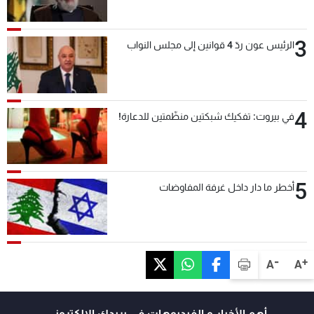
3
الرئيس عون ردّ 4 قوانين إلى مجلس النواب
4
في بيروت: تفكيك شبكتين منظّمتين للدعارة!
5
أخطر ما دار داخل غرفة المفاوضات
-
+
A
A
أهم الأخبار و الفيديوهات في بريدك الالكتروني