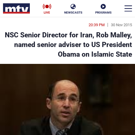
LIVE
NEWSCASTS
PROGRAMS
20:39 PM
30 Nov 2015
en
NSC Senior Director for Iran, Rob Malley,
الأخبار
named senior adviser to US President
Obama on Islamic State
سياسة
ناس
إقتصاد
فن
منوعات
رياضة
كأس العالم
البرامج
جدول البرامج