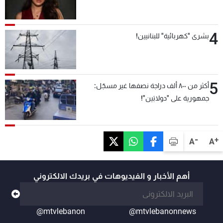
4
بشرى "كهربائية" للبنانيين!
5
أكثر من ٨٠٠ ألف دراجة نصفها غير مسجّل:
جمهورية على "دولابَين"!
-
+
A
A
أهم الأخبار و الفيديوهات في بريدك الالكتروني
@mtvlebanon
@mtvlebanonnews