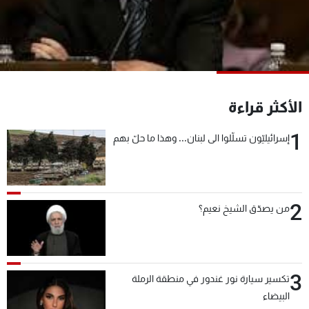
شاهد البرامج
الترددات
عن MTV
وظائف
الإنـتـاج
تواصل معنا
الأكثر قراءة
لاعلاناتكم
شروط الإسـتخدام
سياسة الخصوصية
1
إسرائيليّون تسلّلوا الى لبنان... وهذا ما حلّ بهم
2
من يصدّق الشيخ نعيم؟
3
تكسير سيارة نور غندور في منطقة الرملة
البيضاء