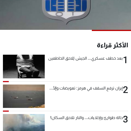
شاهد البرامج
الترددات
عن MTV
وظائف
الإنـتـاج
تواصل معنا
الأكثر قراءة
لاعلاناتكم
شروط الإسـتخدام
سياسة الخصوصية
1
بعد خطف عسكري... الجيش يُلاحق الخاطفين
2
إيران ترفع السقف في هرمز: تعويضات وإلّا...
3
حالة طوارئ وإخلاءات... والنار تلاحق السكان!