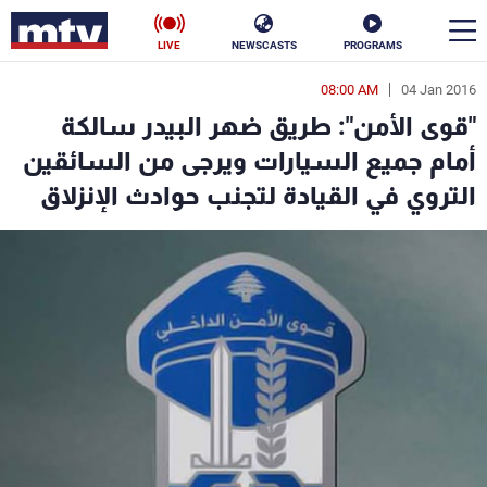
LIVE
NEWSCASTS
PROGRAMS
08:00 AM
04 Jan 2016
en
"قوى الأمن": طريق ضهر البيدر سالكة
الأخبار
أمام جميع السيارات ويرجى من السائقين
التروي في القيادة لتجنب حوادث الإنزلاق
سياسة
ناس
إقتصاد
فن
منوعات
رياضة
كأس العالم
البرامج
جدول البرامج