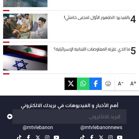
4
بالفيديو: الظهور الأوّل لمجتبى خامنئي!
5
ما الذي غيّرته المفاوضات اللبنانية الإسرائيلية؟
-
+
A
A
أهم الأخبار و الفيديوهات في بريدك الالكتروني
@mtvlebanon
@mtvlebanonnews