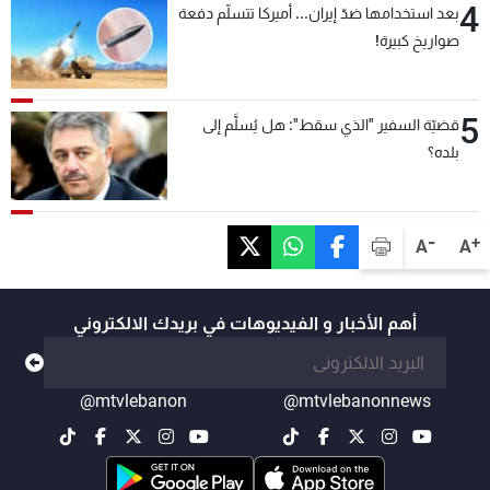
4
بعد استخدامها ضدّ إيران... أميركا تتسلّم دفعة
صواريخ كبيرة!
5
قضيّة السفير "الذي سقط": هل يُسلَّم إلى
بلده؟
-
+
A
A
أهم الأخبار و الفيديوهات في بريدك الالكتروني
@mtvlebanon
@mtvlebanonnews