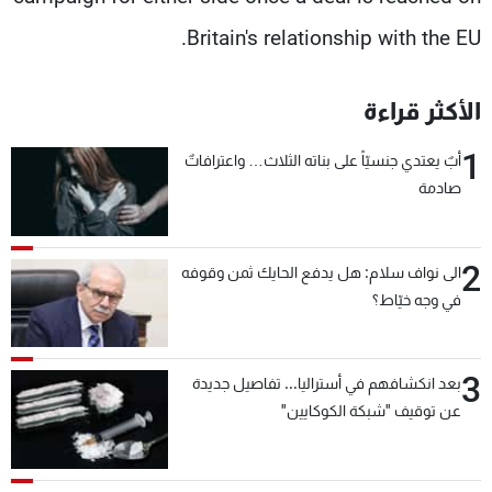
Britain's relationship with the EU.
الأكثر قراءة
1
أبٌ يعتدي جنسيّاً على بناته الثلاث… واعترافاتٌ
صادمة
2
الى نواف سلام: هل يدفع الحايك ثمن وقوفه
في وجه خيّاط؟
3
بعد انكشافهم في أستراليا... تفاصيل جديدة
عن توقيف "شبكة الكوكايين"