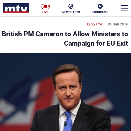
LIVE
NEWSCASTS
PROGRAMS
12:22 PM
05 Jan 2016
en
British PM Cameron to Allow Ministers to
الأخبار
Campaign for EU Exit
سياسة
ناس
إقتصاد
فن
منوعات
رياضة
كأس العالم
البرامج
جدول البرامج