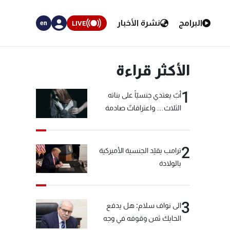
البرامج
نشرة الأخبار
LIVE
en
الأكثر قراءة
1
أبٌ يعتدي جنسيّاً على بناته
الثلاث… واعترافاتٌ صادمة
2
ترامب يقيّد الجنسية الأميركية
بالولادة
3
الى نواف سلام: هل يدفع
الحايك ثمن وقوفه في وجه