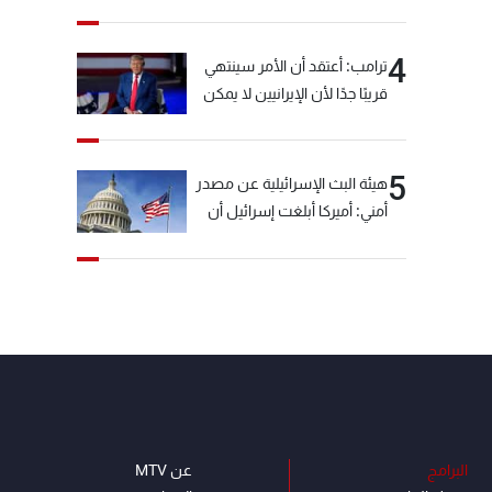
خيّاط؟
4
ترامب: أعتقد أن الأمر سينتهي
قريبًا جدًا لأن الإيرانيين لا يمكن
أن يستمروا على هذا الحال
5
هيئة البث الإسرائيلية عن مصدر
أمني: أميركا أبلغت إسرائيل أن
"حزب الله" لم يخرق وقف إطلاق
النار أمس في مجدل زون
وطلبت منها عدم التصعيد
خشية أن يؤثر ذلك على
مفاوضات روما
البرامج
عن MTV