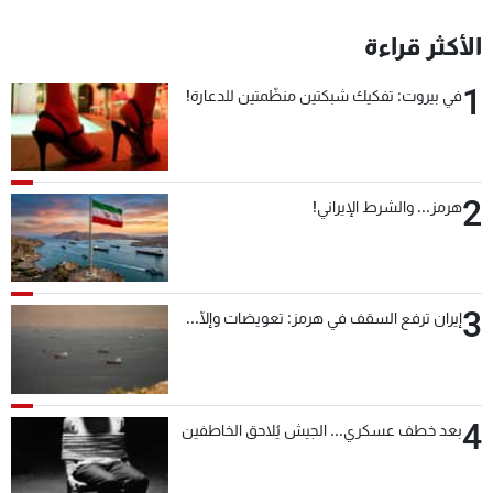
الأكثر قراءة
1
في بيروت: تفكيك شبكتين منظّمتين للدعارة!
2
هرمز... والشرط الإيراني!
3
إيران ترفع السقف في هرمز: تعويضات وإلّا...
4
بعد خطف عسكري... الجيش يُلاحق الخاطفين