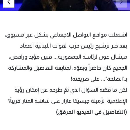
شاهد البرامج
الترددات
عن MTV
وظائف
اشتعلت مواقع التواصل الاجتماعي بشكل غير مسبوق،
الإنـتـاج
تواصل معنا
بعد خبر ترشيح رئيس حزب القوات اللبنانية العماد
لاعلاناتكم
شروط الإسـتخدام
سياسة الخصوصية
ميشال عون لرئاسة الجمهورية... فبين مؤيد ورافض،
الجميع كان حاضراً وبقوّة، لمتابعة التفاصيل والمشاركة
بـ"الصلحة"... على طريقته!
لكن ما قصّة السؤال الذي تمّ طرحه عن إمكان رؤية
الإعلامية الزّميلة جيسيكا عازار على شاشة المنار قريباً؟
(التفاصيل في الفيديو المرفق)