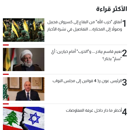
الأكثر قراءة
1
أنفاق "حزب الله" من البقاع إلى كسروان فجبيل
وصولاً إلى المختارة... التفاصيل في نشرة الأخبار
بعد قليل
2
نعيم قاسم يبادر... و"الحزب" أمام خيارين: أيّ
"سمّ" يختار؟
3
الرئيس عون ردّ 4 قوانين إلى مجلس النواب
4
أخطر ما دار داخل غرفة المفاوضات