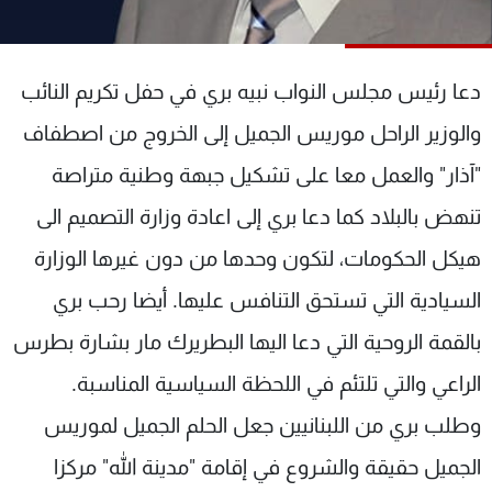
شاهد البرامج
الترددات
دعا رئيس مجلس النواب نبيه بري في حفل تكريم النائب
عن MTV
وظائف
والوزير الراحل موريس الجميل إلى الخروج من اصطفاف
الإنـتـاج
تواصل معنا
"آذار" والعمل معا على تشكيل جبهة وطنية متراصة
لاعلاناتكم
شروط الإسـتخدام
سياسة الخصوصية
تنهض بالبلاد كما دعا بري إلى اعادة وزارة التصميم الى
هيكل الحكومات، لتكون وحدها من دون غيرها الوزارة
السيادية التي تستحق التنافس عليها. أيضا رحب بري
بالقمة الروحية التي دعا اليها البطريرك مار بشارة بطرس
الراعي والتي تلتئم في اللحظة السياسية المناسبة.
وطلب بري من اللبنانيين جعل الحلم الجميل لموريس
الجميل حقيقة والشروع في إقامة "مدينة الله" مركزا