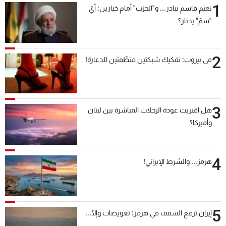
1
نعيم قاسم يبادر... و"الحزب" أمام خيارين: أيّ
شاهد البرامج
"سمّ" يختار؟
الترددات
2
عن MTV
وظائف
في بيروت: تفكيك شبكتين منظّمتين للدعارة!
الإنـتـاج
تواصل معنا
لاعلاناتكم
شروط الإسـتخدام
سياسة الخصوصية
3
هل اقتربت عودة الرحلات المباشرة بين لبنان
وأميركا؟
4
هرمز... والشرط الإيراني!
5
إيران ترفع السقف في هرمز: تعويضات وإلّا...