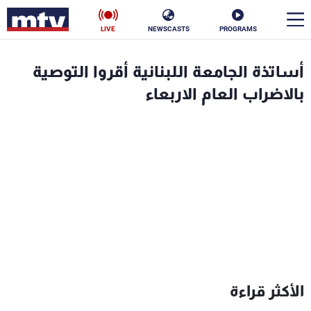
LIVE
NEWSCASTS
PROGRAMS
en
أساتذة الجامعة اللبنانية أقروا التوصية
الأخبار
بالاضراب العام الاربعاء
سياسة
ناس
إقتصاد
فن
منوعات
رياضة
كأس العالم
البرامج
الأكثر قراءة
جدول البرامج