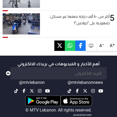
5
أكثر من ٨٠٠ ألف دراجة نصفها غير مسجّل:
جمهورية على "دولابَين"!
-
+
A
A
أهم الأخبار و الفيديوهات في بريدك الالكتروني
@mtvlebanon
@mtvlebanonnews
© MTV Lebanon. All rights reserved.
powered by koein