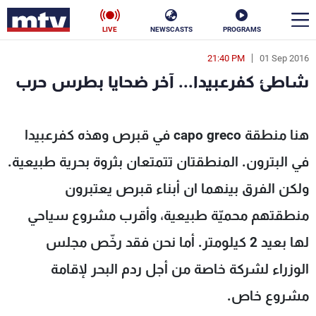
LIVE
NEWSCASTS
PROGRAMS
21:40 PM
01 Sep 2016
en
شاطئ كفرعبيدا... آخر ضحايا بطرس حرب
الأخبار
ر ضحايا بطرس حرب - MTV Lebanon
سياسة
ناس
هنا منطقة capo greco في قبرص وهذه كفرعبيدا
في البترون. المنطقتان تتمتعان بثروة بحرية طبيعية.
إقتصاد
فن
ولكن الفرق بينهما ان أبناء قبرص يعتبرون
منوعات
رياضة
منطقتهم محميّة طبيعية، وأقرب مشروع سياحي
كأس العالم
لها بعيد 2 كيلومتر. أما نحن فقد رخّص مجلس
الوزراء لشركة خاصة من أجل ردم البحر لإقامة
البرامج
مشروع خاص.
جدول البرامج