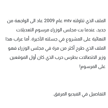
شاهد البرامج
الترددات
الملف الذي تناولته mtv عام 2009 عاد الى الواجهة من
عن MTV
وظائف
جديد، عندما بت مجلس الوزراء مرسوم التعديلات
الإنـتـاج
تواصل معنا
لاعلاناتكم
شروط الإسـتخدام
النهائية على المشروع في جسلته الأخيرة. أما عراب هذا
سياسة الخصوصية
الملف الذي طرح أكثر من مرة في مجلس الوزراء فهو
وزير الاتصالات بطرس حرب الذي كان أول الموقعين
على المرسوم!
التفاصيل في الفيديو المرفق.