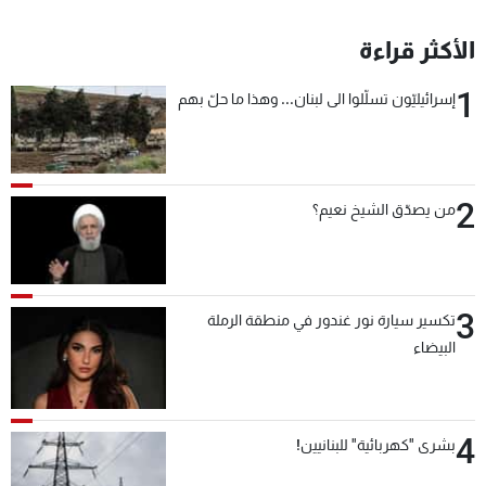
الأكثر قراءة
1
إسرائيليّون تسلّلوا الى لبنان... وهذا ما حلّ بهم
2
من يصدّق الشيخ نعيم؟
3
تكسير سيارة نور غندور في منطقة الرملة
البيضاء
4
بشرى "كهربائية" للبنانيين!