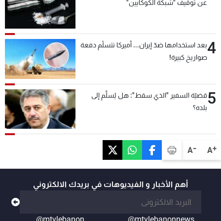
عن توقيف "شبكة الكوكايين"
4
بعد استخدامها ضدّ إيران... أميركا تتسلّم دفعة
صواريخ كبيرة!
5
قضيّة السفير "الذي سقط": هل يُسلَّم إلى
بلده؟
-
+
A
A
أهم الأخبار و الفيديوهات في بريدك الالكتروني
@mtvlebanon
@mtvlebanonnews