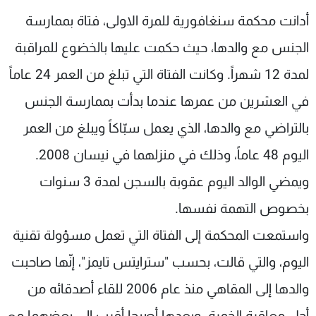
شاهد البرامج
أدانت محكمة سنغافورية للمرة الاولى، فتاة بممارسة
الترددات
الجنس مع والدها، حيث حكمت عليها بالخضوع للمراقبة
لمدة 12 شهراً. وكانت الفتاة التي تبلغ من العمر 24 عاماً
عن MTV
وظائف
الإنـتـاج
تواصل معنا
في العشرين من عمرها عندما بدأت بممارسة الجنس
لاعلاناتكم
شروط الإسـتخدام
سياسة الخصوصية
بالتراضي مع والدها، الذي يعمل سبّاكاً ويبلغ من العمر
اليوم 48 عاماً، وذلك في منزلهما في نيسان 2008.
ويمضي الوالد اليوم عقوبة بالسجن لمدة 3 سنوات
بخصوص التهمة نفسها.
واستمعت المحكمة إلى الفتاة التي تعمل مسؤولة تقنية
اليوم، والتي قالت، بحسب "سترايتس تايمز"، إنّها صاحبت
والدها إلى المقاهي منذ عام 2006 للقاء أصدقائه من
أجل معاقرة الخمرة. وبعدها أصبحا أقرب إلى بعضهما مع