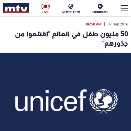
LIVE
NEWSCASTS
PROGRAMS
06:58 AM
07 Sep 2016
en
50 مليون طفل في العالم "اقتلعوا من
الأخبار
جذورهم"
سياسة
ناس
إقتصاد
فن
منوعات
رياضة
كأس العالم
البرامج
جدول البرامج