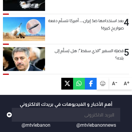
4
بعد استخدامها ضدّ إيران... أميركا تتسلّم دفعة
صواريخ كبيرة!
5
قضيّة السفير "الذي سقط": هل يُسلَّم إلى
بلده؟
-
+
A
A
أهم الأخبار و الفيديوهات في بريدك الالكتروني
@mtvlebanon
@mtvlebanonnews