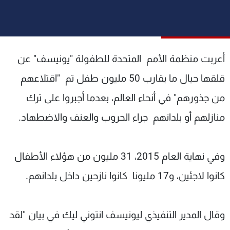
شاهد البرامج
الترددات
أعربت منظمة الأمم المتحدة للطفولة "يونيسف" عن
عن MTV
وظائف
الإنـتـاج
تواصل معنا
قلقها حيال ما يقارب 50 مليون طفل تم "اقتلاعهم
لاعلاناتكم
شروط الإسـتخدام
سياسة الخصوصية
من جذورهم" في أنحاء العالم، بعدما أجبروا على ترك
منازلهم أو بلدانهم جراء الحروب والعنف والاضطهاد.
وفي نهاية العام 2015، 31 مليون من هؤلاء الأطفال
كانوا لاجئين، و17 مليونا كانوا نازحين داخل بلدانهم.
وقال المدير التنفيذي ليونيسف انتوني ليك في بيان "لقد