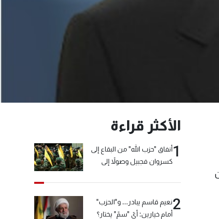
الأكثر قراءة
1
أنفاق "حزب الله" من البقاع إلى
كسروان فجبيل وصولاً إلى
ن
المختارة... التفاصيل في نشرة
الأخبار بعد قليل
2
نعيم قاسم يبادر... و"الحزب"
أمام خيارين: أيّ "سمّ" يختار؟