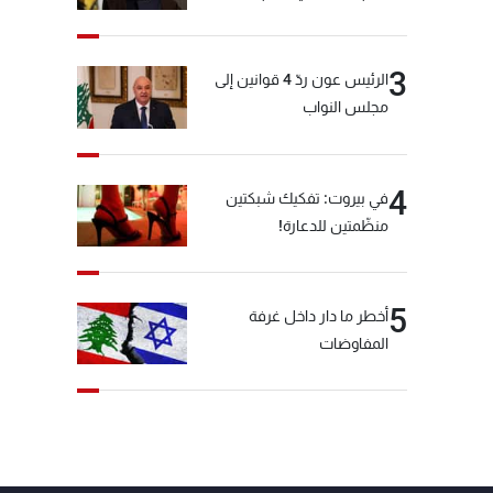
3
الرئيس عون ردّ 4 قوانين إلى
مجلس النواب
4
في بيروت: تفكيك شبكتين
منظّمتين للدعارة!
5
أخطر ما دار داخل غرفة
المفاوضات