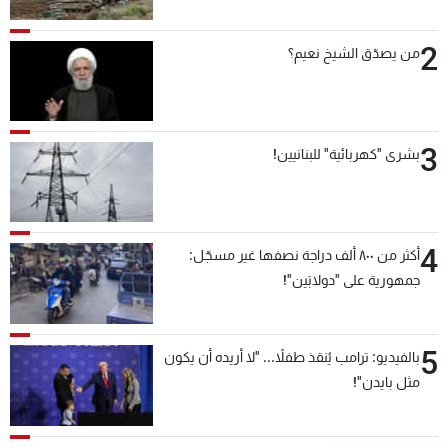
2
من يصدّق الشيخ نعيم؟
3
بشرى "كهربائية" للبنانيين!
4
أكثر من ٨٠٠ ألف دراجة نصفها غير مسجّل:
جمهورية على "دولابَين"!
5
بالفيديو: ترامب يُنقذ طفلاً... "لا أريده أن يكون
مثل بايدن"!