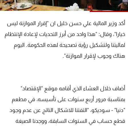
شاهد البرامج
الترددات
أكد وزير المالية علي حسن خليل ان "إقرار الموازنة ليس
عن MTV
وظائف
خيارا"، وقال: "هذا واحد من أبرز التحديات لإعادة الإنتظام
الإنـتـاج
تواصل معنا
لماليتنا ولتشكيل رؤية تصحيحة لهذه الحكومة. اليوم
لاعلاناتكم
شروط الإسـتخدام
سياسة الخصوصية
هناك وجوب لإقرار الموازنة".
أضاف خلال العشاء الذي أقامه موقع "الإقتصاد"
بمناسبة مرور أربع سنوات على تأسيسه، في مطعم
"دنيا" - سوديكو، "التفتنا للاشكال الناتج عن عدم وجود
قطع حساب في السنوات السابقة، ووجدنا الصيغة