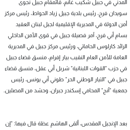
المدني في جبيل شكيب غانم، قائمقام جبيل نجوى
سويدان فرح، رئيس بلدية جبيل زياد الحواط، رئيس مركز
أمن الدولة في المديرية الإقليمية لجبل لبنان العقيد
بسام أبي فرح، آمر فصيلة جبيل في قوى الأمن الداخلي
الرائد كارلوس الحاماتي، ورئيس مركز جبيل في المديرية
العامة للأمن العام النقيب بيار إفرام، منسق قضاء جبيل
في حزب "القوات اللبنانية" شربل أبي عقل، منسق قضاء
جبيل في "التيار الوطني الحر" طوني أبي يونس، رئيس
جمعية "آنج" المحامي إسكندر جبران، وحشد من المصلين.
بعد الإنجيل المقدس، ألقى الهاشم عظة قال فيها: "إن