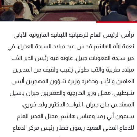
شاهد البرامج
الترددات
ترأس الرئيس العام للرهبانية اللبنانية المارونية الأباتي
عن MTV
وظائف
الإنـتـاج
تواصل معنا
نعمة الله الهاشم قداس عيد ميلاد السيدة العذراء، في
لاعلاناتكم
شروط الإسـتخدام
سياسة الخصوصية
دير سيدة المعونات جبيل، عاونه فيه رئيس الدير الأب
ميلاد طربية والأب طوني زغيب ولفيف من المدبرين
العامين والأباء، وحضره وزيرة شؤون المهجرين أليس
شبطيني، ممثل وزير الخارجية والمغتربين جبران باسيل
المهندس جان جبران، النواب: الدكتور وليد خوري،
سيمون أبي رميا وعباس هاشم، ممثل المدير العام
للدفاع المدني العميد ريمون خطار رئيس مركز الدفاع