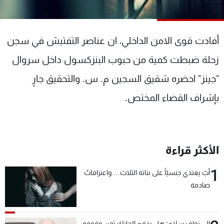
شاهد البرامج
الترددات
أفادت قوى الامن الداخلي، ان عناصر التفتيش في سجن
عن MTV
وظائف
زحلة ضبطت كمية من حبوب البنزكسول داخل سروال
الإنـتـاج
تواصل معنا
"جينز" احضره شقيق السجين م. س. والتحقيق جارٍ
لاعلاناتكم
شروط الإسـتخدام
سياسة الخصوصية
بإشراف القضاء المختص.
الأكثر قراءة
1
أبٌ يعتدي جنسيّاً على بناته الثلاث… واعترافاتٌ
صادمة
الى نواف سلام: هل يدفع الحايك ثمن وقوفه