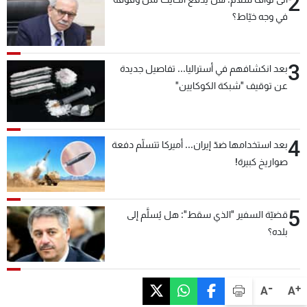
2
في وجه خيّاط؟
3
بعد انكشافهم في أستراليا... تفاصيل جديدة
عن توقيف "شبكة الكوكايين"
4
بعد استخدامها ضدّ إيران... أميركا تتسلّم دفعة
صواريخ كبيرة!
5
قضيّة السفير "الذي سقط": هل يُسلَّم إلى
بلده؟
-
+
A
A