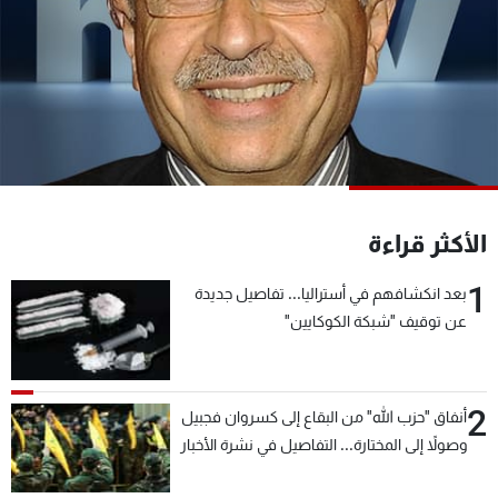
شاهد البرامج
الترددات
عن MTV
وظائف
الإنـتـاج
تواصل معنا
لاعلاناتكم
شروط الإسـتخدام
سياسة الخصوصية
الأكثر قراءة
1
بعد انكشافهم في أستراليا... تفاصيل جديدة
عن توقيف "شبكة الكوكايين"
2
أنفاق "حزب الله" من البقاع إلى كسروان فجبيل
وصولاً إلى المختارة... التفاصيل في نشرة الأخبار
بعد قليل