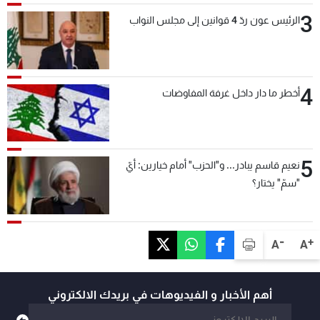
3
الرئيس عون ردّ 4 قوانين إلى مجلس النواب
4
أخطر ما دار داخل غرفة المفاوضات
5
نعيم قاسم يبادر... و"الحزب" أمام خيارين: أيّ
"سمّ" يختار؟
-
+
A
A
أهم الأخبار و الفيديوهات في بريدك الالكتروني