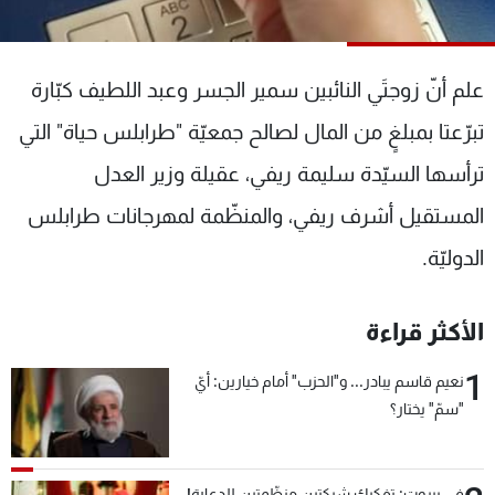
شاهد البرامج
الترددات
علم أنّ زوجتَي النائبين سمير الجسر وعبد اللطيف كبّارة
عن MTV
وظائف
تبرّعتا بمبلغٍ من المال لصالح جمعيّة "طرابلس حياة" التي
الإنـتـاج
تواصل معنا
ترأسها السيّدة سليمة ريفي، عقيلة وزير العدل
لاعلاناتكم
شروط الإسـتخدام
سياسة الخصوصية
المستقيل أشرف ريفي، والمنظّمة لمهرجانات طرابلس
الدوليّة.
الأكثر قراءة
1
نعيم قاسم يبادر... و"الحزب" أمام خيارين: أيّ
"سمّ" يختار؟
في بيروت: تفكيك شبكتين منظّمتين للدعارة!