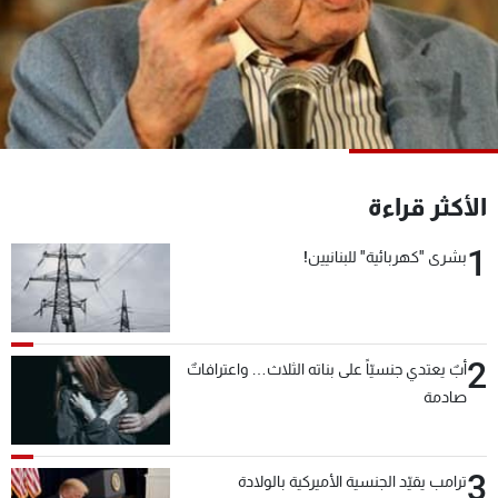
شاهد البرامج
الترددات
عن MTV
وظائف
الإنـتـاج
تواصل معنا
لاعلاناتكم
شروط الإسـتخدام
سياسة الخصوصية
الأكثر قراءة
1
بشرى "كهربائية" للبنانيين!
2
أبٌ يعتدي جنسيّاً على بناته الثلاث… واعترافاتٌ
صادمة
3
ترامب يقيّد الجنسية الأميركية بالولادة