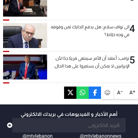
4
الى نواف سلام: هل يدفع الحايك ثمن وقوفه
في وجه خيّاط؟
5
ترامب: أعتقد أن الأمر سينتهي قريبًا جدًا لأن
الإيرانيين لا يمكن أن يستمروا على هذا الحال
-
+
A
A
أهم الأخبار و الفيديوهات في بريدك الالكتروني
@mtvlebanon
@mtvlebanonnews