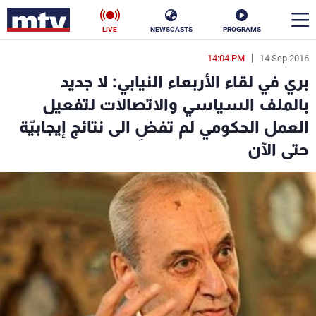
LIVE
NEWSCASTS
PROGRAMS
14:04 PM
14 Sep 2016
en
بري في لقاء الأربعاء النيابي: لا جديد
الأخبار
بالملف السياسي والاتصالات لتفعيل
العمل الحكومي لم تفضِ الى نتائج إيجابيّة
سياسة
ناس
حتى الآن
إقتصاد
فن
منوعات
رياضة
كأس العالم
البرامج
جدول البرامج