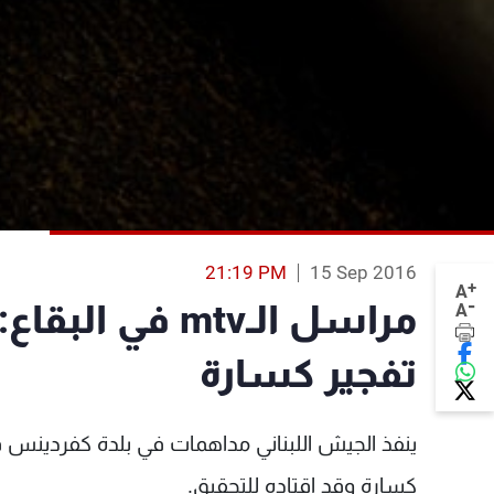
21:19 PM
15 Sep 2016
+
A
-
مراسل الـmtv 
A
تفجير كسارة
ينفذ الجيش اللبناني مداهمات في بلدة كفردينس
كسارة وقد اقتاده للتحقيق.