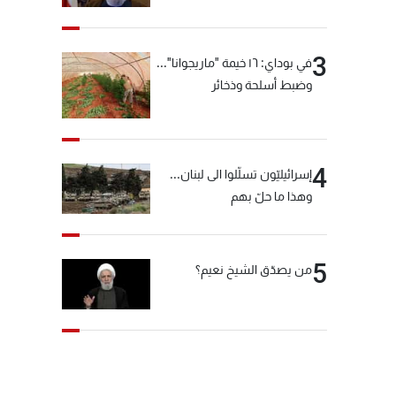
"انشالله خير"
3
في بوداي: ١٦ خيمة "ماريجوانا"...
وضبط أسلحة وذخائر
4
إسرائيليّون تسلّلوا الى لبنان...
وهذا ما حلّ بهم
5
من يصدّق الشيخ نعيم؟