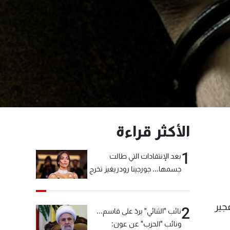
الأكثر قراءة
1
بعد الإنتقادات التي طالت
جسمها... جورجينا رودريغيز تخرج
عن صمتها
جير
2
نائب "الثنائي" يردّ على قاسم...
ونائب "الحزب" عن عون: