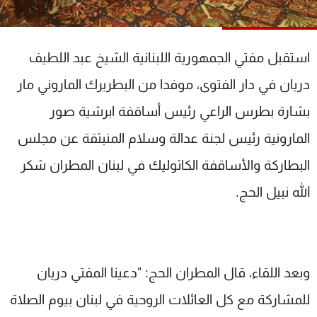
شاهد البرامج
الترددات
استقبل مفتي الجمهورية اللبنانية الشيخ عبد اللطيف
عن MTV
وظائف
دريان في دار الفتوى، موفدا من البطريرك الماروني مار
الإنـتـاج
تواصل معنا
بشارة بطرس الراعي رئيس أساقفة ابرشية صور
لاعلاناتكم
شروط الإسـتخدام
سياسة الخصوصية
المارونية رئيس لجنة عدالة وسلام المنبثقة عن مجلس
البطاركة والأساقفة الكاثوليك في لبنان المطران شكر
الله نبيل الحج.
وبعد اللقاء، قال المطران الحج: "دعينا المفتي دريان
للمشاركة مع كل العائلات الروحية في لبنان بيوم الصلاة