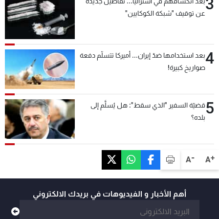
3
بعد انكشافهم في أستراليا... تفاصيل جديدة
عن توقيف "شبكة الكوكايين"
4
بعد استخدامها ضدّ إيران... أميركا تتسلّم دفعة
صواريخ كبيرة!
5
قضيّة السفير "الذي سقط": هل يُسلَّم إلى
بلده؟
-
+
A
A
أهم الأخبار و الفيديوهات في بريدك الالكتروني