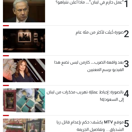
1
"عمل حازم في لبنان"... ماذا أعلن نتنياهو؟
شاهد البرامج
الترددات
2
صورة خُبئت لأكثر من مئة عام
عن MTV
وظائف
الإنـتـاج
تواصل معنا
لاعلاناتكم
شروط الإسـتخدام
سياسة الخصوصية
3
بعد واقعة الضرب... كارمن لبس تضع هذا
الفيديو برسم المعنيين
4
بالصورة: إحباط عمليّة تهريب مخدّرات من لبنان
إلى السعوديّة!
5
موقع MTV يكشف: حكم بإعدام قاتل ريا
الشدياق… وتفاصيل الجريمة