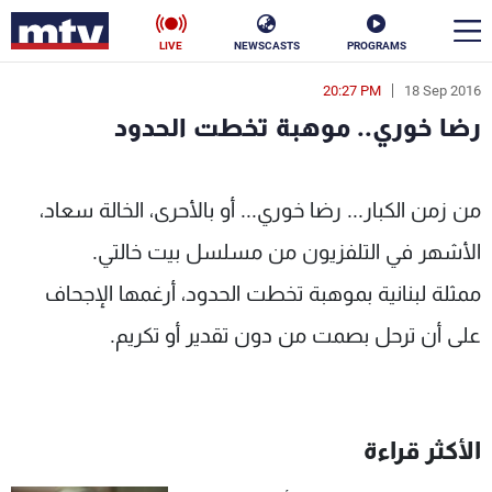
LIVE
NEWSCASTS
PROGRAMS
20:27 PM
18 Sep 2016
en
رضا خوري.. موهبة تخطت الحدود
الأخبار
رضا خوري.. موهبة تخطت الحدود - MTV Lebanon
سياسة
ناس
من زمن الكبار... رضا خوري... أو بالأحرى، الخالة سعاد،
الأشهر في التلفزيون من مسلسل بيت خالتي.
إقتصاد
فن
ممثلة لبنانية بموهبة تخطت الحدود، أرغمها الإجحاف
منوعات
رياضة
على أن ترحل بصمت من دون تقدير أو تكريم.
كأس العالم
الأكثر قراءة
البرامج
جدول البرامج