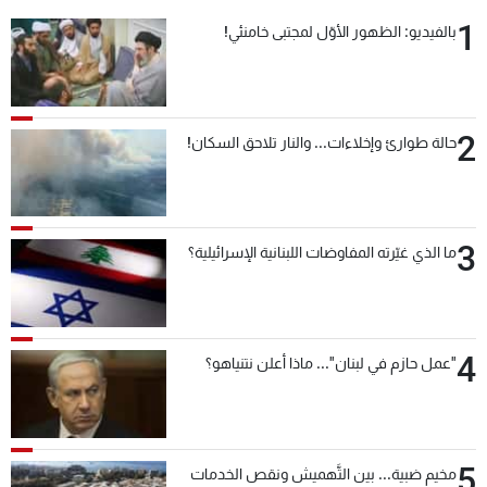
1
بالفيديو: الظهور الأوّل لمجتبى خامنئي!
2
حالة طوارئ وإخلاءات... والنار تلاحق السكان!
3
ما الذي غيّرته المفاوضات اللبنانية الإسرائيلية؟
4
"عمل حازم في لبنان"... ماذا أعلن نتنياهو؟
5
مخيم ضبية... بين التَّهميش ونقص الخدمات