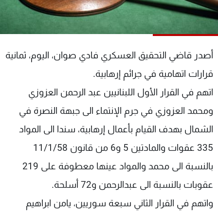
شاهد البرامج
الترددات
أصدر قاضي التحقيق العسكري فادي صوان، اليوم، ثمانية
عن MTV
وظائف
الإنـتـاج
تواصل معنا
قرارات اتهامية في جرائم إرهابية.
لاعلاناتكم
شروط الإسـتخدام
سياسة الخصوصية
اتهم في القرار الأول اللبنانيين عبد الرحمن العزوزي
ومحمد العزوزي في جرم الإنتماء الى جبهة النصرة في
الشمال بهدف القيام بأعمال إرهابية، سندا الى المواد
335 عقوات والمادتين 5 و6 من قانون 11/1/58
بالنسبة الى محمد والمواد عينها معطوفة على 219
عقوبات بالنسبة الى عبدالرحمن و72 أسلحة.
واتهم في القرار الثاني سبعة سوريين، يامن ابراهيم