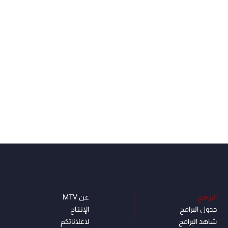
البرامج
عن MTV
جدول البرامج
الإنـتـاج
شاهد البرامج
لاعلاناتكم