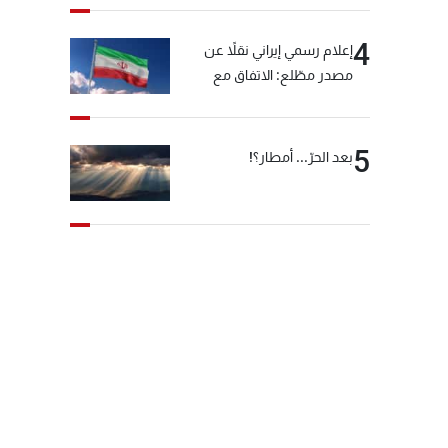
4
إعلام رسمي إيراني نقلاً عن
مصدر مطّلع: الاتفاق مع
سلطنة عمان بشأن مضيق
هرمز سيتأجل ما دامت أميركا
تهدد إيران
5
بعد الحرّ... أمطار؟!