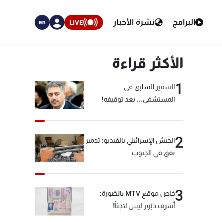
البرامج
نشرة الأخبار
LIVE
en
الأكثر قراءة
1
السفير السابق في
المستشفى... بعد توقيفه!
2
الجيش الإسرائيلي بالفيديو: تدمير
نفق في الجنوب
3
خاص موقع MTV بالصّورة:
أشرف دبّور ليس لاجئاً!