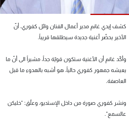
شاهد البرامج
الترددات
كشف إيدي غانم مدير أعمال الفنان وائل كفوري، أنّ
عن MTV
وظائف
الأخير يحضّر أغنية جديدة سيطلقها قريباً.
الإنـتـاج
تواصل معنا
لاعلاناتكم
شروط الإسـتخدام
سياسة الخصوصية
وأكّد غانم أن الأغنية ستكون قويّة جداً، مشيراً الى أنّ ما
يعيشه جمهور كفوري حالياً، هو أشبه بالهدوء ما قبل
العاصفة.
ونشر كفوري صورة من داخل الإستديو، وعلّق: "خليكن
عالسمع".