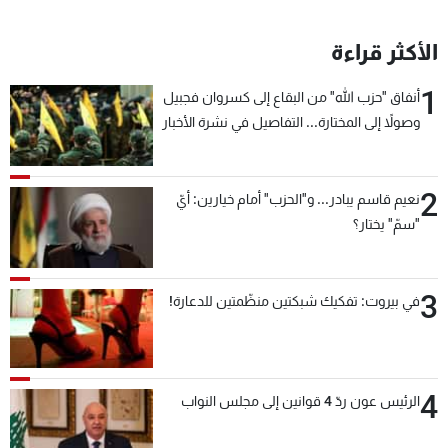
الأكثر قراءة
1
أنفاق "حزب الله" من البقاع إلى كسروان فجبيل
وصولاً إلى المختارة... التفاصيل في نشرة الأخبار
بعد قليل
2
نعيم قاسم يبادر... و"الحزب" أمام خيارين: أيّ
"سمّ" يختار؟
3
في بيروت: تفكيك شبكتين منظّمتين للدعارة!
4
الرئيس عون ردّ 4 قوانين إلى مجلس النواب