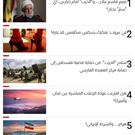
1
نعيم قاسم يبادر... و"الحزب" أمام خيارين: أيّ
"سمّ" يختار؟
2
في بيروت: تفكيك شبكتين منظّمتين للدعارة!
3
سلاح "الحزب": من حماية قضية فلسطين إلى
حماية مركز العقيدة الفارسي
4
هل اقتربت عودة الرحلات المباشرة بين لبنان
وأميركا؟
5
هرمز... والشرط الإيراني!