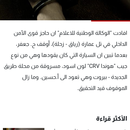
شاهد البرامج
الترددات
افادت "الوكالة الوطنية للاعلام" ان حاجز قوى الأمن
عن MTV
وظائف
الإنـتـاج
تواصل معنا
الداخلي في تل عمارة (رياق - زحلة)، أوقف ح. جعفر،
لاعلاناتكم
شروط الإسـتخدام
سياسة الخصوصية
بعدما تبين ان السيارة التي كان يقودها وهي من نوع
جيب "هوندا CRV" لون اسود، مسروقة من محلة طريق
الجديدة - بيروت وهي تعود الى أ.حسين. وما زال
الموقوف قيد التحقيق.
الأكثر قراءة