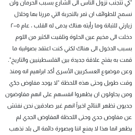
"كي تتجنب نزول الناس الى الشارع بسبب الحرمان ولن
نسمح للطوائف ان تمر بالتجربة التي مررنا بها وخلال
زيارتي للتبانة وما رأيته هناك يدمى له القلب ، عام ٢٠٠٥
دخلت الى مخيم عين الحلوة وتلقيت الكثير من اللوم
بسبب الدخول الى هناك لكني كنت اعتقد بصوابية ما
قمت به بفتح علاقة جديدة بين الفلسطينيين والتاريخ".
وعن موضوع العسكريين الأسرى أكد ابراهيم انه ومنذ
وقت طويل وحتى هذه اللحظة "لا يوجد مفاوض جدّي
ومن يحاولون ان يظهروا انفسهم على انهم مفاوضون
جديون تظهر النتائج اخيراً انهم غير صادقين نحن نفتش
عن مفاوض جدي وحتى اللحظة المفاوض الجدي لم
يظهر انما هذا لا يمنع اننا وبصورة دائمة الى بلد نذهب