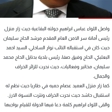
شاهد البرامج
الترددات
واصل اللواء عباس ابراهيم جولته البقاعية جيث زار منزل
عن MTV
وظائف
الإنـتـاج
تواصل معنا
رئيس أمانة سر الامن العام المقدم مرشد الحاج سليمان
لاعلاناتكم
شروط الإسـتخدام
سياسة الخصوصية
حيث كان في استقباله النائب نوار الساحلي، السيد احمد
البعلبكي، الحاج وفيق صفا، رئيس بلدية بدنايل الحاج محمد
سليمان، مخاتير وفعاليات، حيث نحرت للزائر الخراف
والجمال.
كما زار منزل العميد عصام حميه في طاريا حيث نظم له
استقبال حاشد حيث نحرت الخراف ونثرت النسوة الارز.
والقى اللواء ابراهيم كلمة دعا فيها الدولة للقيام بواجبها