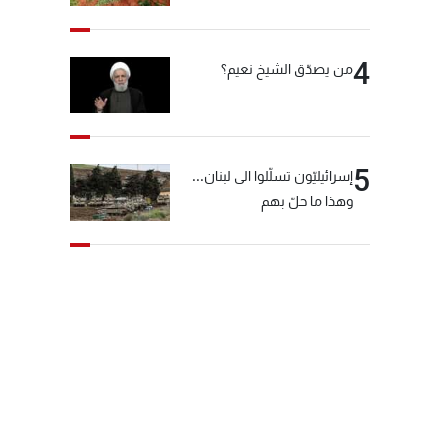
4
من يصدّق الشيخ نعيم؟
5
إسرائيليّون تسلّلوا الى لبنان...
وهذا ما حلّ بهم