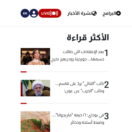
البرامج
نشرة الأخبار
LIVE
en
الأكثر قراءة
1
بعد الإنتقادات التي طالت
جسمها... جورجينا رودريغيز تخرج
عن صمتها
2
نائب "الثنائي" يردّ على قاسم...
ونائب "الحزب" عن عون:
"انشالله خير"
3
في بوداي: ١٦ خيمة "ماريجوانا"...
وضبط أسلحة وذخائر