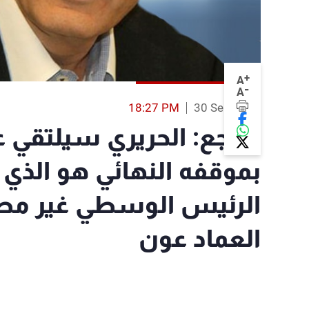
+
A
-
A
18:27 PM
30 Sep 2016
جعجع: الحريري سيلتقي ع
بموقفه النهائي هو الذي ي
الرئيس الوسطي غير مطر
العماد عون