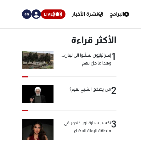
البرامج
نشرة الأخبار
LIVE
en
الأكثر قراءة
1
إسرائيليّون تسلّلوا الى لبنان...
وهذا ما حلّ بهم
2
من يصدّق الشيخ نعيم؟
3
تكسير سيارة نور غندور في
منطقة الرملة البيضاء