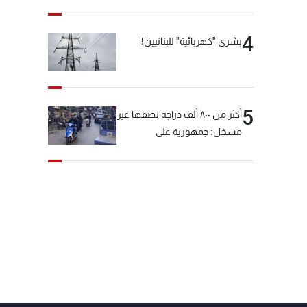
4
بشرى "كهربائية" للبنانيين!
5
أكثر من ٨٠٠ ألف دراجة نصفها غير
مسجّل: جمهورية على
"دولابَين"!