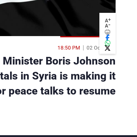
+
A
-
A
18:50 PM
02 Oct 2016
n Minister Boris Johnson
ls in Syria is making it
or peace talks to resume