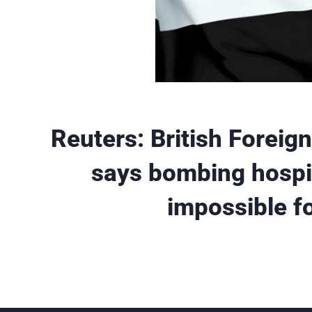
Reuters: British Foreig
says bombing hospita
impossible f