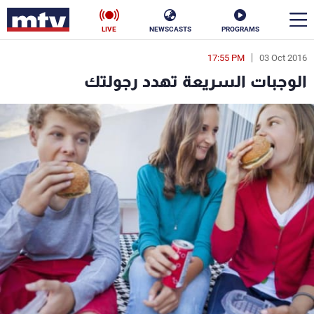
LIVE
NEWSCASTS
PROGRAMS
17:55 PM
03 Oct 2016
en
الوجبات السريعة تهدد رجولتك
الأخبار
سياسة
ناس
إقتصاد
فن
منوعات
رياضة
كأس العالم
البرامج
جدول البرامج