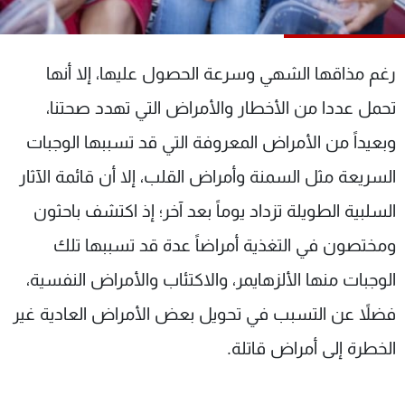
شاهد البرامج
الترددات
رغم مذاقها الشهي وسرعة الحصول عليها، إلا أنها
عن MTV
وظائف
تحمل عددا من الأخطار والأمراض التي تهدد صحتنا،
الإنـتـاج
تواصل معنا
وبعيداً من الأمراض المعروفة التي قد تسببها الوجبات
لاعلاناتكم
شروط الإسـتخدام
سياسة الخصوصية
السريعة مثل السمنة وأمراض القلب، إلا أن قائمة الآثار
السلبية الطويلة تزداد يوماً بعد آخر؛ إذ اكتشف باحثون
ومختصون في التغذية أمراضاً عدة قد تسببها تلك
الوجبات منها الألزهايمر، والاكتئاب والأمراض النفسية،
فضلاً عن التسبب في تحويل بعض الأمراض العادية غير
الخطرة إلى أمراض قاتلة.