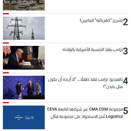
2
بشرى "كهربائية" للبنانيين!
3
ترامب يقيّد الجنسية الأميركية بالولادة
4
بالفيديو: ترامب يُنقذ طفلاً... "لا أريده أن يكون
مثل بايدن"!
5
مجموعة CMA CGM عبر شركتها التابعة CEVA
Logistics تُنجز الاستحواذ على مجموعة فتّال