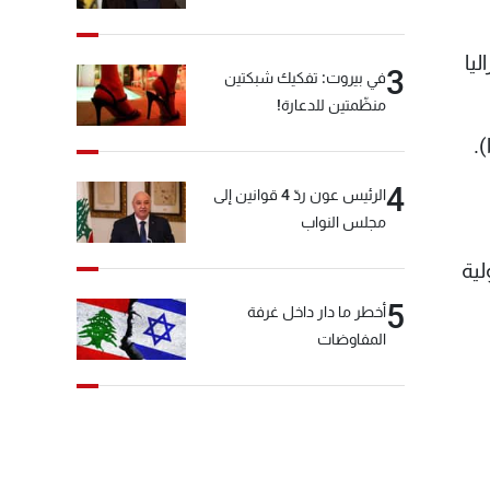
راليا
3
في بيروت: تفكيك شبكتين
منظّمتين للدعارة!
.
4
الرئيس عون ردّ 4 قوانين إلى
مجلس النواب
وكالة الدولية
5
أخطر ما دار داخل غرفة
المفاوضات