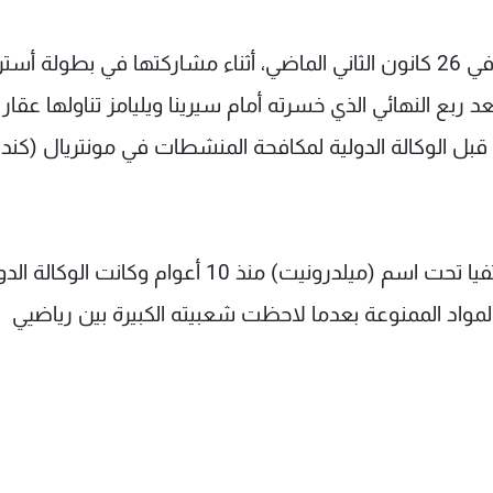
وجاءت نتائج شارابوفا إيجابية في اختبار خضعت له في 26 كانون الثاني الماضي، أثناء مشاركتها في بطولة أست
ربع النهائي الذي خسرته أمام سيرينا ويليامز تناولها عقار
قبل الوكالة الدولية لمكافحة المنشطات في مونتريال (كندا)
وكانت شارابوفا تتناول هذا الدواء، الذي يباع في لاتفيا تحت اسم (ميلدرونيت) منذ 10 أعوام وكانت ال
مواد الممنوعة بعدما لاحظت شعبيته الكبيرة بين رياضيي