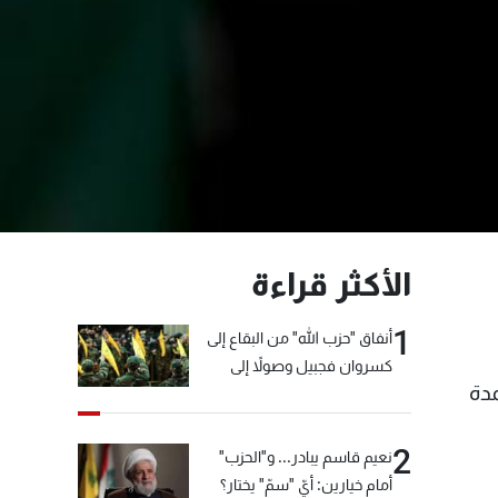
الأكثر قراءة
1
أنفاق "حزب الله" من البقاع إلى
كسروان فجبيل وصولاً إلى
مدة
المختارة... التفاصيل في نشرة
الأخبار بعد قليل
2
نعيم قاسم يبادر... و"الحزب"
أمام خيارين: أيّ "سمّ" يختار؟