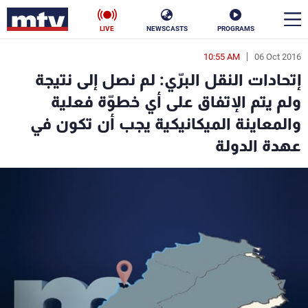
LIVE
NEWSCASTS
PROGRAMS
10:55 AM
06 Oct 2016
en
إتحادات النقل البرّي: لم نصل إلى نتيجة
الأخبار
ولم يتم الإتفاق على أي خطوّة فعلية
والمعاينة الميكانيكية يجب أن تكون في
سياسة
ناس
عهدة الدولة
إقتصاد
فن
منوعات
رياضة
كأس العالم
البرامج
جدول البرامج