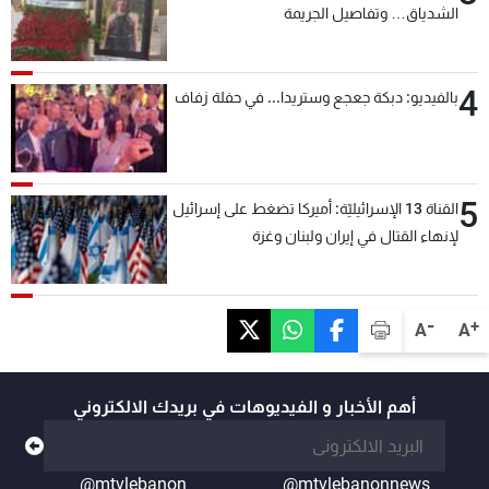
الشدياق… وتفاصيل الجريمة
4
بالفيديو: دبكة جعجع وستريدا... في حفلة زفاف
5
القناة 13 الإسرائيليّة: أميركا تضغط على إسرائيل
لإنهاء القتال في إيران ولبنان وغزة
-
+
A
A
أهم الأخبار و الفيديوهات في بريدك الالكتروني
@mtvlebanon
@mtvlebanonnews