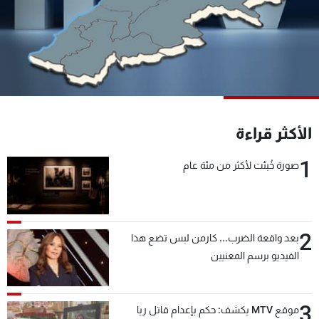
شاهد البرامج
الترددات
عن MTV
وظائف
الإنـتـاج
تواصل معنا
لاعلاناتكم
شروط الإسـتخدام
سياسة الخصوصية
الأكثر قراءة
1
صورة خُبئت لأكثر من مئة عام
2
بعد واقعة الضرب... كارمن لبس تضع هذا
الفيديو برسم المعنيين
3
موقع MTV يكشف: حكم بإعدام قاتل ريا