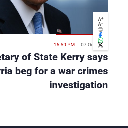
+
A
-
A
16:50 PM
07 Oct 2016
tary of State Kerry says
ria beg for a war crimes
investigation