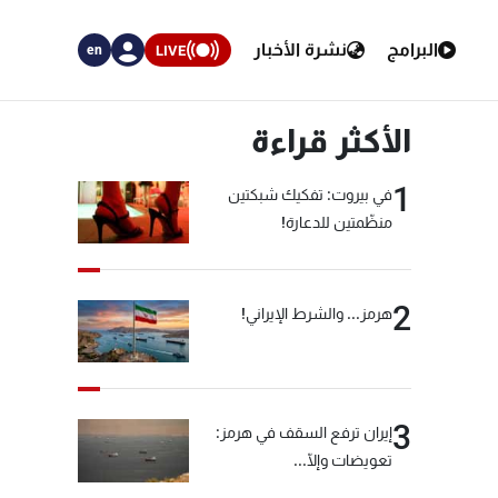
البرامج
نشرة الأخبار
LIVE
en
الأكثر قراءة
1
في بيروت: تفكيك شبكتين
منظّمتين للدعارة!
2
هرمز... والشرط الإيراني!
3
إيران ترفع السقف في هرمز:
تعويضات وإلّا...