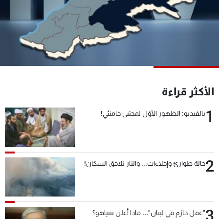
شاهد البرامج
الترددات
عن MTV
وظائف
الإنـتـاج
تواصل معنا
لاعلاناتكم
شروط الإسـتخدام
سياسة الخصوصية
الأكثر قراءة
1
بالفيديو: الظهور الأوّل لمجتبى خامنئي!
2
حالة طوارئ وإخلاءات... والنار تلاحق السكان!
3
"عمل حازم في لبنان"... ماذا أعلن نتنياهو؟