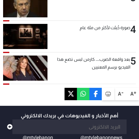
4
صورة خُبئت لأكثر من مئة عام
5
بعد واقعة الضرب... كارمن لبس تضع هذا
الفيديو برسم المعنيين
-
+
A
A
أهم الأخبار و الفيديوهات في بريدك الالكتروني
@mtvlebanon
@mtvlebanonnews