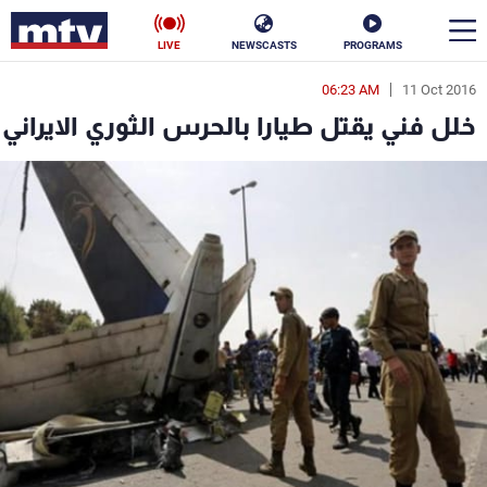
LIVE
NEWSCASTS
PROGRAMS
06:23 AM
11 Oct 2016
en
خلل فني يقتل طيارا بالحرس الثوري الايراني
الأخبار
سياسة
ناس
إقتصاد
فن
منوعات
رياضة
كأس العالم
البرامج
جدول البرامج