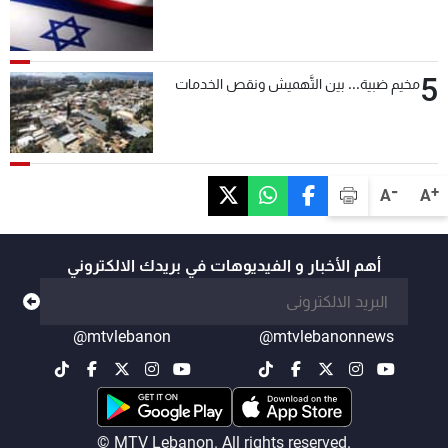
5
مخيم ضبية... بين التَّهميش ونقص الخدمات
-
+
A
A
أهم الأخبار و الفيديوهات في بريدك الالكتروني
@mtvlebanon
@mtvlebanonnews
© MTV Lebanon. All rights reserved.