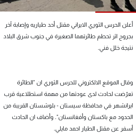
شاهد البرامج
الترددات
أعلن الحرس الثوري الايراني مقتل أحد طياريه وإصابة آخر
عن MTV
وظائف
بجروح اثر تحطم طائرتهما الصغيرة في جنوب شرق البلاد
الإنـتـاج
تواصل معنا
نتيجة خلل فني.
لاعلاناتكم
شروط الإسـتخدام
سياسة الخصوصية
وقال الموقع الالكتروني للحرس الثوري ان "الطائرة
تعرّضت لحادث لدى عودتها من مهمة استطلاعية قرب
ايرانشهر في محافظة سيستان - بلوشستان القريبة من
الحدود مع باكستان وأفغانستان". وأضاف ان الحادث
أسفر عن مقتل الطيار احمد مايلي.