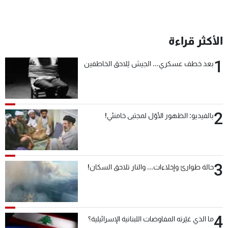
الأكثر قراءة
1
بعد خطف عسكري... الجيش يُلاحق الخاطفين
2
بالفيديو: الظهور الأوّل لمجتبى خامنئي!
3
حالة طوارئ وإخلاءات... والنار تلاحق السكان!
4
ما الذي غيّرته المفاوضات اللبنانية الإسرائيلية؟