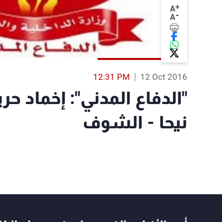
+
A
-
A
12:31 PM
12 Oct 2016
"الدفاع المدني": إخماد ح
نيحا - الشوف