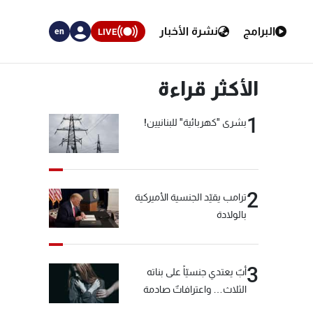
البرامج
نشرة الأخبار
LIVE
en
الأكثر قراءة
1
بشرى "كهربائية" للبنانيين!
2
ترامب يقيّد الجنسية الأميركية
بالولادة
3
أبٌ يعتدي جنسيّاً على بناته
الثلاث… واعترافاتٌ صادمة