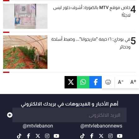
4
خاص موقع MTV بالصّورة: أشرف دبّور ليس
لاجئاً!
5
في بوداي: ١٦ خيمة "ماريجوانا"... وضبط أسلحة
وذخائر
-
+
A
A
أهم الأخبار و الفيديوهات في بريدك الالكتروني
@mtvlebanon
@mtvlebanonnews