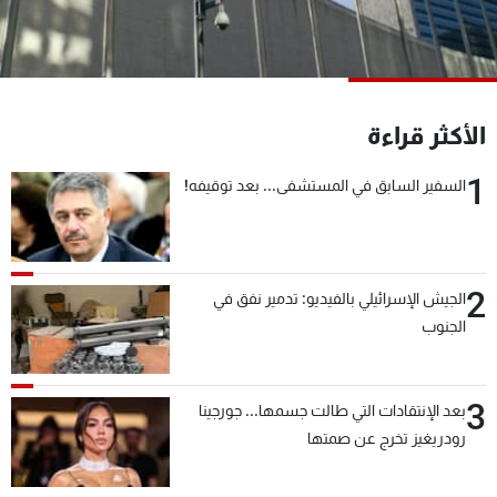
شاهد البرامج
الترددات
عن MTV
وظائف
الأكثر قراءة
الإنـتـاج
تواصل معنا
لاعلاناتكم
شروط الإسـتخدام
1
السفير السابق في المستشفى... بعد توقيفه!
سياسة الخصوصية
2
الجيش الإسرائيلي بالفيديو: تدمير نفق في
الجنوب
3
بعد الإنتقادات التي طالت جسمها... جورجينا
رودريغيز تخرج عن صمتها