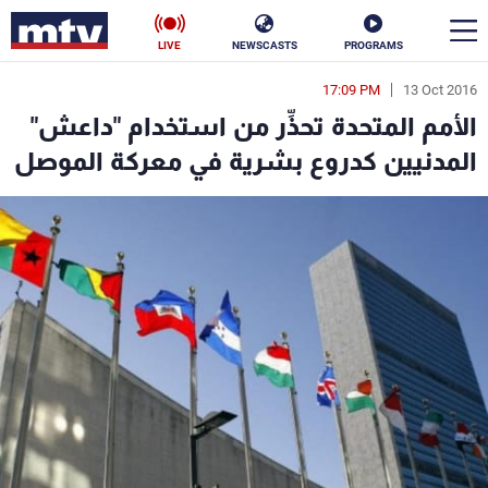
LIVE
NEWSCASTS
PROGRAMS
17:09 PM
13 Oct 2016
en
الأمم المتحدة تحذِّر من استخدام "داعش"
الأخبار
المدنيين كدروع بشرية في معركة الموصل
سياسة
ناس
إقتصاد
فن
منوعات
رياضة
كأس العالم
البرامج
جدول البرامج