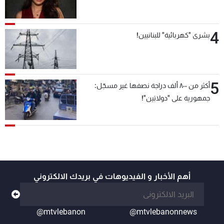
4
بشرى "كهربائية" للبنانيين!
5
أكثر من ٨٠٠ ألف دراجة نصفها غير مسجّل:
جمهورية على "دولابَين"!
أهم الأخبار و الفيديوهات في بريدك الالكتروني
@mtvlebanon
@mtvlebanonnews