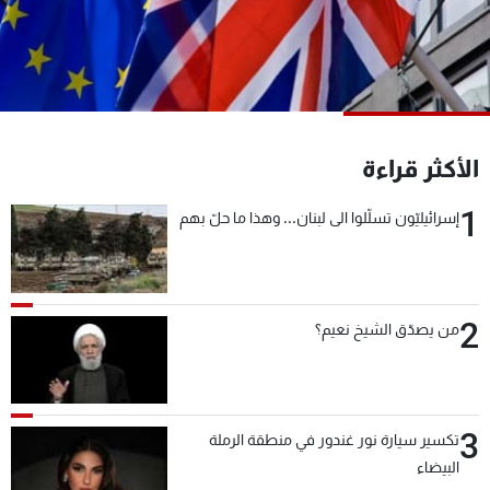
شاهد البرامج
الترددات
عن MTV
وظائف
الإنـتـاج
تواصل معنا
الأكثر قراءة
لاعلاناتكم
شروط الإسـتخدام
سياسة الخصوصية
1
إسرائيليّون تسلّلوا الى لبنان... وهذا ما حلّ بهم
2
من يصدّق الشيخ نعيم؟
3
تكسير سيارة نور غندور في منطقة الرملة
البيضاء