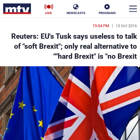
LIVE
NEWSCASTS
PROGRAMS
19:04 PM
13 Oct 2016
en
Reuters: EU's Tusk says useless to talk
الأخبار
of "soft Brexit"; only real alternative to
"hard Brexit" is "no Brexit"
سياسة
ناس
إقتصاد
فن
منوعات
رياضة
كأس العالم
البرامج
جدول البرامج