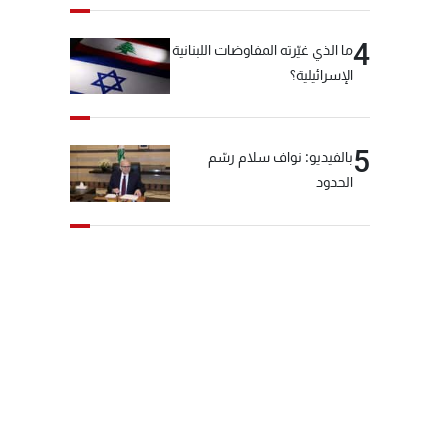
4
ما الذي غيّرته المفاوضات اللبنانية
الإسرائيلية؟
5
بالفيديو: نواف سلام رسّم
الحدود