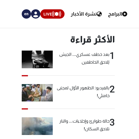
البرامج
نشرة الأخبار
LIVE
en
الأكثر قراءة
1
بعد خطف عسكري... الجيش
يُلاحق الخاطفين
2
بالفيديو: الظهور الأوّل لمجتبى
خامنئي!
3
حالة طوارئ وإخلاءات... والنار
تلاحق السكان!