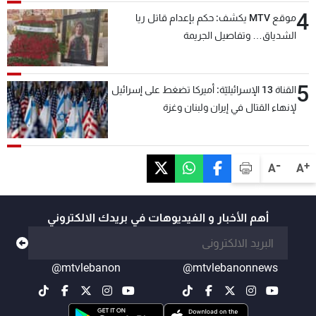
4
موقع MTV يكشف: حكم بإعدام قاتل ريا
الشدياق… وتفاصيل الجريمة
5
القناة 13 الإسرائيليّة: أميركا تضغط على إسرائيل
لإنهاء القتال في إيران ولبنان وغزة
-
+
A
A
أهم الأخبار و الفيديوهات في بريدك الالكتروني
@mtvlebanon
@mtvlebanonnews