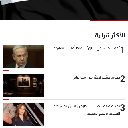
شاهد البرامج
الترددات
عن MTV
وظائف
الأكثر قراءة
الإنـتـاج
تواصل معنا
لاعلاناتكم
شروط الإسـتخدام
1
"عمل حازم في لبنان"... ماذا أعلن نتنياهو؟
سياسة الخصوصية
2
صورة خُبئت لأكثر من مئة عام
3
بعد واقعة الضرب... كارمن لبس تضع هذا
الفيديو برسم المعنيين