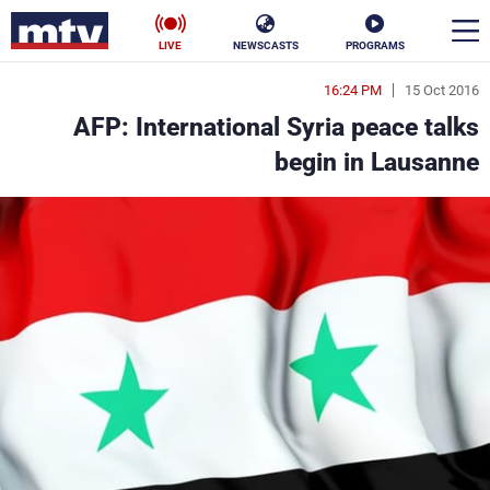
LIVE
NEWSCASTS
PROGRAMS
16:24 PM
15 Oct 2016
en
AFP: International Syria peace talks
الأخبار
begin in Lausanne
سياسة
ناس
إقتصاد
فن
منوعات
رياضة
كأس العالم
البرامج
جدول البرامج