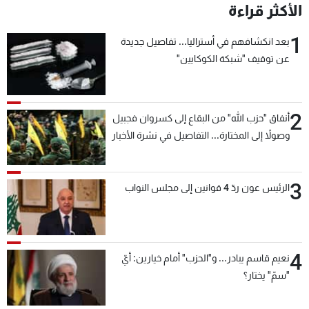
الأكثر قراءة
1
بعد انكشافهم في أستراليا... تفاصيل جديدة
عن توقيف "شبكة الكوكايين"
2
أنفاق "حزب الله" من البقاع إلى كسروان فجبيل
وصولاً إلى المختارة... التفاصيل في نشرة الأخبار
بعد قليل
3
الرئيس عون ردّ 4 قوانين إلى مجلس النواب
4
نعيم قاسم يبادر... و"الحزب" أمام خيارين: أيّ
"سمّ" يختار؟