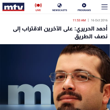
LIVE
NEWSCASTS
PROGRAMS
11:53 AM
16 Oct 2016
en
أحمد الحريري: على الآخرين الاقتراب إلى
الأخبار
نصف الطريق
سياسة
ناس
إقتصاد
فن
منوعات
رياضة
كأس العالم
البرامج
جدول البرامج