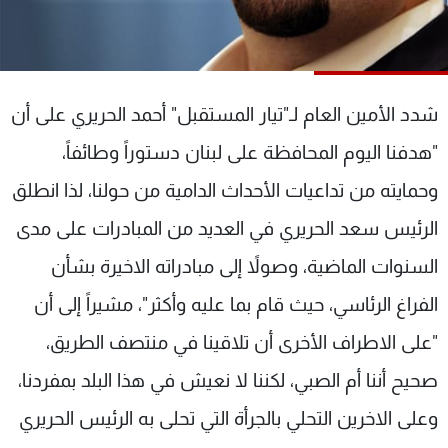
شاهد البرامج
الترددات
شدد الأمين العام لـ"تيار المستقبل" أحمد الحريري على أن
عن MTV
وظائف
الإنـتـاج
تواصل معنا
"هدفنا اليوم المحافظة على لبنان دستوراً وطائفاً،
لاعلاناتكم
شروط الإسـتخدام
سياسة الخصوصية
وحمايته من تداعيات الأحداث الدامية من حولنا، لذا انطلق
الرئيس سعد الحريري في العديد من المبادرات على مدى
السنوات الماضية، وصولاً إلى مبادراته الاخيرة بشأن
الفراغ الرئاسي، حيث قام بما عليه وأكثر"، مشيراً إلى أن
"على الاطراف الأخرى أن تلاقينا في منتصف الطريق،
صحيح أننا أم الصبي، لكننا لا نعيش في هذا البلد بمفردنا،
وعلى الاخرين التحلي بالجرأة التي تحلى به الرئيس الحريري