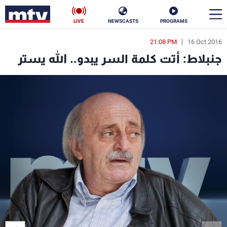
LIVE
NEWSCASTS
PROGRAMS
21:08 PM
16 Oct 2016
en
جنبلاط: أتت كلمة السر يبدو.. الله يستر
الأخبار
سياسة
ناس
إقتصاد
فن
منوعات
رياضة
كأس العالم
البرامج
جدول البرامج