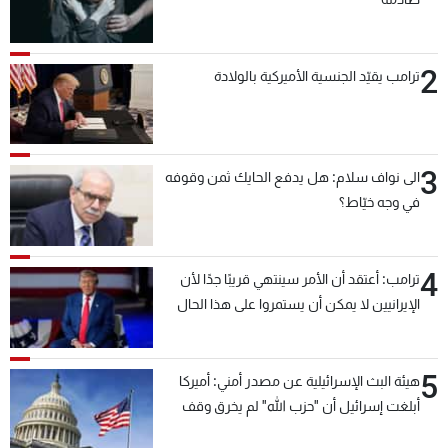
2
ترامب يقيّد الجنسية الأميركية بالولادة
3
الى نواف سلام: هل يدفع الحايك ثمن وقوفه
في وجه خيّاط؟
4
ترامب: أعتقد أن الأمر سينتهي قريبًا جدًا لأن
الإيرانيين لا يمكن أن يستمروا على هذا الحال
5
هيئة البث الإسرائيلية عن مصدر أمني: أميركا
أبلغت إسرائيل أن "حزب الله" لم يخرق وقف
إطلاق النار أمس في مجدل زون وطلبت منها