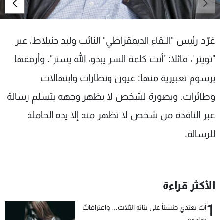
شاهد البرامج
الترددات
غرّد رئيس "اللقاء الديمقراطي" النائب وليد جنبلاط، عبر
عن MTV
وظائف
"تويتر"، قائلا: "أتت كلمة السر يبدو، الله يستر". وأرفقها
الإنـتـاج
تواصل معنا
برسوم تعبيرية منها: عيون ونظارات وابتهالات
لاعلاناتكم
شروط الإسـتخدام
سياسة الخصوصية
وطائرات. وبصورة لشخص لا يظهر وجهه يتسلم رسالة
عبر النافذة من شخص لا تظهر منه إلا يده الحاملة
للرسالة.
الأكثر قراءة
1
أبٌ يعتدي جنسيّاً على بناته الثلاث… واعترافاتٌ
صادمة