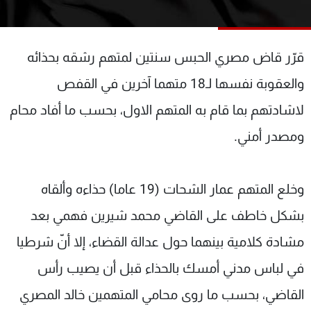
شاهد البرامج
الترددات
قرّر قاض مصري الحبس سنتين لمتهم رشقه بحذائه
عن MTV
وظائف
والعقوبة نفسها لـ18 متهما آخرين في القفص
الإنـتـاج
تواصل معنا
لاشادتهم بما قام به المتهم الاول، بحسب ما أفاد محام
لاعلاناتكم
شروط الإسـتخدام
سياسة الخصوصية
ومصدر أمني.
وخلع المتهم عمار الشحات (19 عاما) حذاءه وألقاه
بشكل خاطف على القاضي محمد شيرين فهمي بعد
مشادة كلامية بينهما حول عدالة القضاء، إلا أنّ شرطيا
في لباس مدني أمسك بالحذاء قبل أن يصيب رأس
القاضي، بحسب ما روى محامي المتهمين خالد المصري