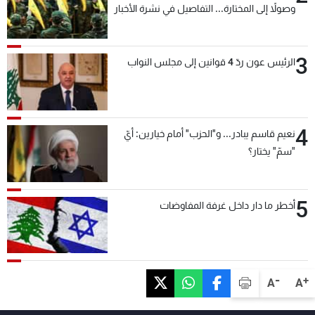
وصولاً إلى المختارة... التفاصيل في نشرة الأخبار
بعد قليل
3
الرئيس عون ردّ 4 قوانين إلى مجلس النواب
4
نعيم قاسم يبادر... و"الحزب" أمام خيارين: أيّ
"سمّ" يختار؟
5
أخطر ما دار داخل غرفة المفاوضات
-
+
A
A