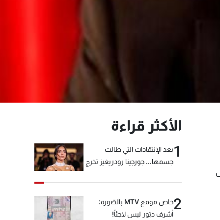
الأكثر قراءة
1
بعد الإنتقادات التي طالت
جسمها... جورجينا رودريغيز تخرج
ف
عن صمتها
2
خاص موقع MTV بالصّورة:
أشرف دبّور ليس لاجئاً!