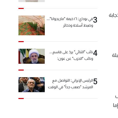
جابة
3
في بوداي: ١٦ خيمة "ماريجوانا"...
وضبط أسلحة وذخائر
4
نائب "الثنائي" يردّ على قاسم...
لة
ونائب "الحزب" عن عون:
"انشالله خير"
5
الرئيس الإيراني: التواصل مع
المرشد "صعب جداً" في الوقت
الحالي
ل
ما