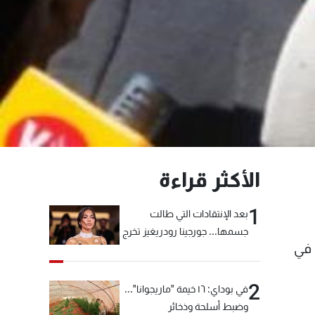
الأكثر قراءة
1
بعد الإنتقادات التي طالت
جسمها... جورجينا رودريغيز تخرج
 في
عن صمتها
2
في بوداي: ١٦ خيمة "ماريجوانا"...
وضبط أسلحة وذخائر