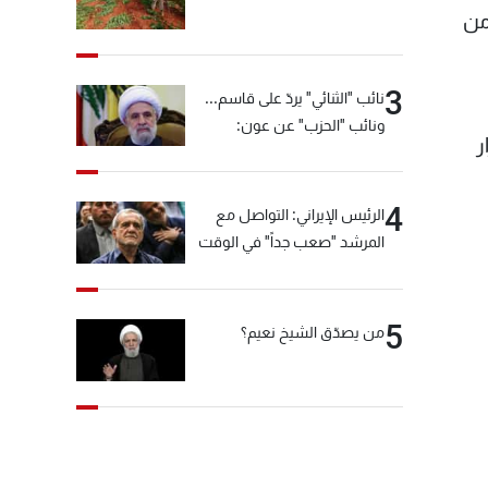
من
3
نائب "الثنائي" يردّ على قاسم...
ونائب "الحزب" عن عون:
ر
"انشالله خير"
4
الرئيس الإيراني: التواصل مع
المرشد "صعب جداً" في الوقت
الحالي
5
من يصدّق الشيخ نعيم؟